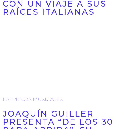
CON UN VIAJE A SUS
RAÍCES ITALIANAS
La noche del 30 de mayo la Plaza de Toros de Murcia
volvió a convertirse en escenario de grandes
emociones. ...
14/06/2026
ESTRENOS MUSICALES
ESTRENOS MUSICALES
JOAQUÍN GUILLER
PRESENTA “DE LOS 30