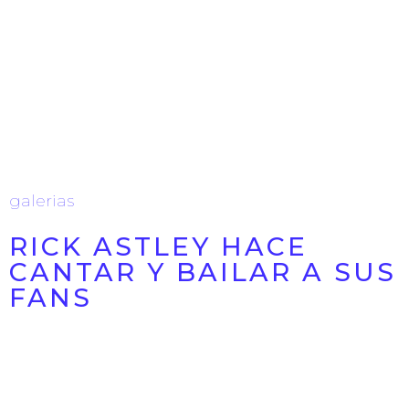
La Plaza de Toros de Murcia vivió una de las noches
más intensas del ciclo Murcia On con la esperada
actuación de ZZ ...
24/07/2026
galerias
RICK ASTLEY HACE
CANTAR Y BAILAR A SUS
FANS
Rick Astley llegó a Murcia para demostrar que sus
grandes éxitos siguen tan vivos como hace casi
cuatro décadas. El ...