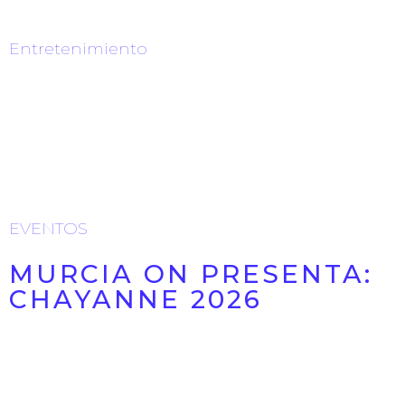
Entretenimiento
📢 MURCIA, ¿ESTÁS LISTA PARA BAILAR? 🎤 Elvis
Crespo llega el 16 de julio a la Plaza de Toros de ...
22/06/2026
EVENTOS
MURCIA ON PRESENTA:
CHAYANNE 2026
MURCIA ON PRESENTA: CHAYANNE 2026 – Ibolele
Producciones