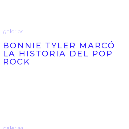
13/07/2026
galerias
BONNIE TYLER MARCÓ
LA HISTORIA DEL POP
ROCK
🎤 Una voz única. Un legado eterno. Bonnie Tyler
marcó la historia del pop rock con himnos que
siguen emocionando ...
11/07/2026
galerias