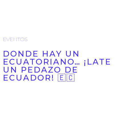
PRÓXIMOS EVENTOS
EVENTOS
DONDE HAY UN
ECUATORIANO… ¡LATE
UN PEDAZO DE
ECUADOR! 🇪🇨
💛💙❤️Donde hay un ecuatoriano... ¡late un pedazo de
Ecuador! 🇪🇨 Este domingo 9 de agosto, Murcia
volverá a latir al ...
13/07/2026