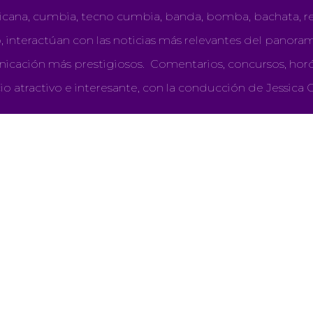
icana, cumbia, tecno cumbia, banda, bomba, bachata, re
 interactúan con las noticias más relevantes del panoram
nicación más prestigiosos. Comentarios, concursos, hor
io atractivo e interesante, con la conducción de Jessica