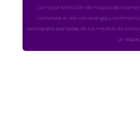
La mejor selección de música latinoamer
comenzar el día con energía y optimismo,
principales portadas de los medios de comu
un espac