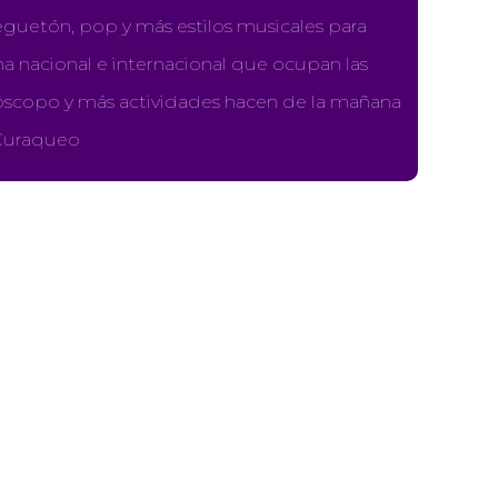
guetón, pop y más estilos musicales para
a nacional e internacional que ocupan las
óscopo y más actividades hacen de la mañana
 Curaqueo