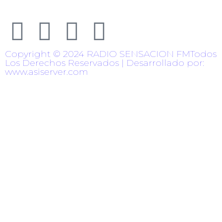
Copyright © 2024 RADIO SENSACION FMTodos
Los Derechos Reservados | Desarrollado por:
www.asiserver.com
{{playListTitle}}
{{classes.artistPrefix + ' ' +
list.tracks[currentTrack].album_artist}}
pause
play