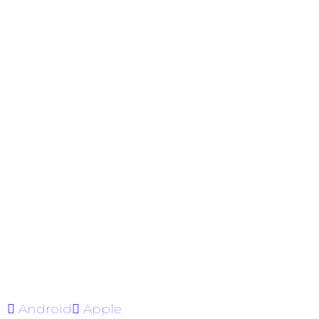
Android
Apple
Guru Radio