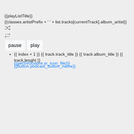
{{playListTitle}}
{{classes.artistPrefix + ' ' + list.tracks[currentTrack].album_artist}}
pause
play
{{ index + 1 }}
{{ track.track_title }}
{{ track.album_title }}
{{
track.lenght }}
{{getSVG(store.sr_icon_file)}}
{{button.podcast_button_name}}